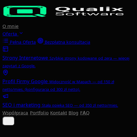
Przejdź do głównej treści
O mnie
Oferta
Pełna Oferta
Bezpłatna konsultacja
Strony Internetowe
Szybkie strony kodowane od zera — więcej
zapytań z Google.
Profil Firmy Google
Widoczność w Mapach — od 150 zł
netto/mies. (konfiguracja od 300 zł netto).
SEO i marketing
Stała opieka SEO — od 350 zł netto/mies.
Współpraca
Portfolio
Kontakt
Blog
FAQ