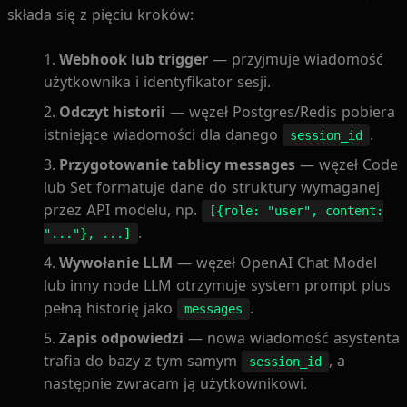
składa się z pięciu kroków:
Webhook lub trigger
— przyjmuje wiadomość
użytkownika i identyfikator sesji.
Odczyt historii
— węzeł Postgres/Redis pobiera
istniejące wiadomości dla danego
.
session_id
Przygotowanie tablicy messages
— węzeł Code
lub Set formatuje dane do struktury wymaganej
przez API modelu, np.
[{role: "user", content:
.
"..."}, ...]
Wywołanie LLM
— węzeł OpenAI Chat Model
lub inny node LLM otrzymuje system prompt plus
pełną historię jako
.
messages
Zapis odpowiedzi
— nowa wiadomość asystenta
trafia do bazy z tym samym
, a
session_id
następnie zwracam ją użytkownikowi.