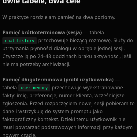
dwie tabele, dwa cele
W praktyce rozdzielam pamięć na dwa poziomy.
Pamięć krótkoterminowa (sesja)
— tabela
przechowuje bieżącą rozmowę. Służy do
chat_history
utrzymania płynności dialogu w obrębie jednej sesji.
Czyszczę ją po 24–48 godzinach braku aktywności, jeśli
nie ma potrzeby archiwizacji.
Pamięć długoterminowa (profil użytkownika)
—
tabela
przechowuje wyekstrahowane
user_memory
fakty: imię, preferencje, numer klienta, wcześniejsze
zgłoszenia. Przed rozpoczęciem nowej sesji pobieram te
dane i wstrzykuję do system promptu jako
faktograficzny kontekst. Dzięki temu użytkownik nie
musi powtarzać podstawowych informacji przy każdym
nowym czacie.