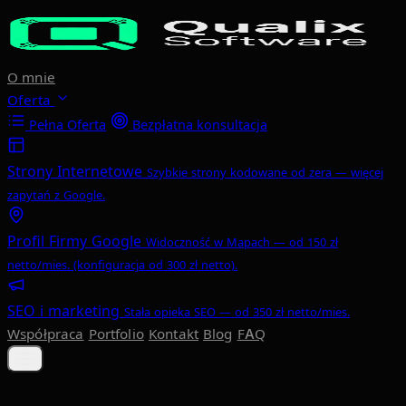
Przejdź do głównej treści
O mnie
Oferta
Pełna Oferta
Bezpłatna konsultacja
Strony Internetowe
Szybkie strony kodowane od zera — więcej
zapytań z Google.
Profil Firmy Google
Widoczność w Mapach — od 150 zł
netto/mies. (konfiguracja od 300 zł netto).
SEO i marketing
Stała opieka SEO — od 350 zł netto/mies.
Współpraca
Portfolio
Kontakt
Blog
FAQ