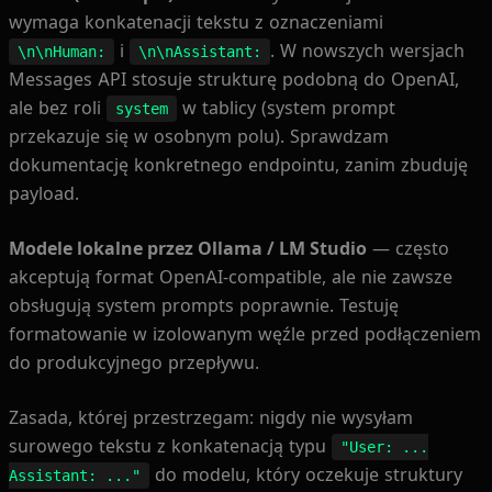
wymaga konkatenacji tekstu z oznaczeniami
i
. W nowszych wersjach
\n\nHuman:
\n\nAssistant:
Messages API stosuje strukturę podobną do OpenAI,
ale bez roli
w tablicy (system prompt
system
przekazuje się w osobnym polu). Sprawdzam
dokumentację konkretnego endpointu, zanim zbuduję
payload.
Modele lokalne przez Ollama / LM Studio
— często
akceptują format OpenAI-compatible, ale nie zawsze
obsługują system prompts poprawnie. Testuję
formatowanie w izolowanym węźle przed podłączeniem
do produkcyjnego przepływu.
Zasada, której przestrzegam: nigdy nie wysyłam
surowego tekstu z konkatenacją typu
"User: ...
do modelu, który oczekuje struktury
Assistant: ..."