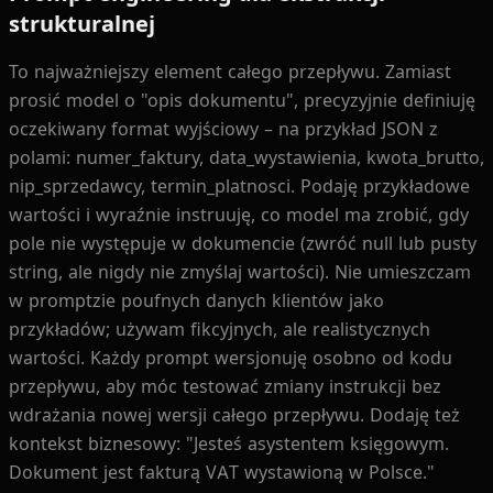
strukturalnej
To najważniejszy element całego przepływu. Zamiast
prosić model o "opis dokumentu", precyzyjnie definiuję
oczekiwany format wyjściowy – na przykład JSON z
polami: numer_faktury, data_wystawienia, kwota_brutto,
nip_sprzedawcy, termin_platnosci. Podaję przykładowe
wartości i wyraźnie instruuję, co model ma zrobić, gdy
pole nie występuje w dokumencie (zwróć null lub pusty
string, ale nigdy nie zmyślaj wartości). Nie umieszczam
w promptzie poufnych danych klientów jako
przykładów; używam fikcyjnych, ale realistycznych
wartości. Każdy prompt wersjonuję osobno od kodu
przepływu, aby móc testować zmiany instrukcji bez
wdrażania nowej wersji całego przepływu. Dodaję też
kontekst biznesowy: "Jesteś asystentem księgowym.
Dokument jest fakturą VAT wystawioną w Polsce."