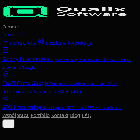
Przejdź do głównej treści
O mnie
Oferta
Pełna Oferta
Bezpłatna konsultacja
Strony Internetowe
Szybkie strony kodowane od zera — więcej
zapytań z Google.
Profil Firmy Google
Widoczność w Mapach — od 150 zł
netto/mies. (konfiguracja od 300 zł netto).
SEO i marketing
Stała opieka SEO — od 350 zł netto/mies.
Współpraca
Portfolio
Kontakt
Blog
FAQ