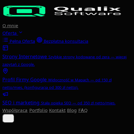
Przejdź do głównej treści
O mnie
Oferta
Pełna Oferta
Bezpłatna konsultacja
Strony Internetowe
Szybkie strony kodowane od zera — więcej
zapytań z Google.
Profil Firmy Google
Widoczność w Mapach — od 150 zł
netto/mies. (konfiguracja od 300 zł netto).
SEO i marketing
Stała opieka SEO — od 350 zł netto/mies.
Współpraca
Portfolio
Kontakt
Blog
FAQ