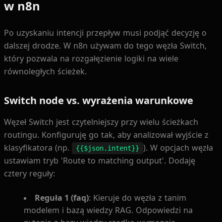
w n8n
Po uzyskaniu intencji przepływ musi podjąć decyzję o
dalszej drodze. W n8n używam do tego węzła Switch,
który pozwala na rozgałęzienie logiki na wiele
równoległych ścieżek.
Switch node vs. wyrażenia warunkowe
Węzeł Switch jest czytelniejszy przy wielu ścieżkach
routingu. Konfiguruję go tak, aby analizował wyjście z
klasyfikatora (np.
). W opcjach węzła
{{$json.intent}}
ustawiam tryb 'Route to matching output'. Dodaję
cztery reguły:
Reguła 1 (faq)
: Kieruje do węzła z tanim
modelem i bazą wiedzy RAG. Odpowiedzi na