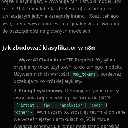
węzeł klasyfikujący – wywołuję tani i szybki model LLM
(np. GPT-4o-mini lub Claude 3 Haiku) z promptem
zwracającym jedynie kategorię intencji. Koszt takiego
wstępnego wywołania jest marginalny w porównaniu
do oszczędności na głównych modelach.
Jak zbudować klasyfikator w n8n
Węzeł AI Chain lub HTTP Request
: Wysyłam
oryginalny tekst użytkownika do taniego modelu.
Używam niskich wartości
, ponieważ
max_tokens
oczekuję tylko krótkiej etykiety.
Prompt systemowy
: Definiuję sztywne reguły
zwracania odpowiedzi, np. w formacie JSON
{"intent": "faq" | "analysis" | "code" |
. Wymuszam to, stosując techniki opisane
"other"}
we wcześniejszych artykułach o JSON mode i
walidacji schematu. Prompt musi jasno określać