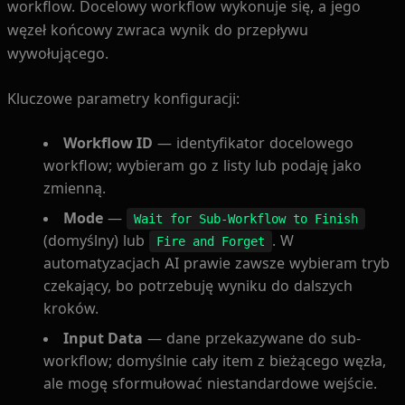
workflow. Docelowy workflow wykonuje się, a jego
węzeł końcowy zwraca wynik do przepływu
wywołującego.
Kluczowe parametry konfiguracji:
Workflow ID
— identyfikator docelowego
workflow; wybieram go z listy lub podaję jako
zmienną.
Mode
—
Wait for Sub-Workflow to Finish
(domyślny) lub
. W
Fire and Forget
automatyzacjach AI prawie zawsze wybieram tryb
czekający, bo potrzebuję wyniku do dalszych
kroków.
Input Data
— dane przekazywane do sub-
workflow; domyślnie cały item z bieżącego węzła,
ale mogę sformułować niestandardowe wejście.