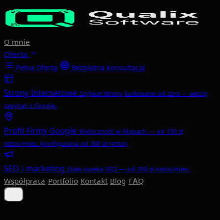
Przejdź do głównej treści
O mnie
Oferta
Pełna Oferta
Bezpłatna konsultacja
Strony Internetowe
Szybkie strony kodowane od zera — więcej
zapytań z Google.
Profil Firmy Google
Widoczność w Mapach — od 150 zł
netto/mies. (konfiguracja od 300 zł netto).
SEO i marketing
Stała opieka SEO — od 350 zł netto/mies.
Współpraca
Portfolio
Kontakt
Blog
FAQ