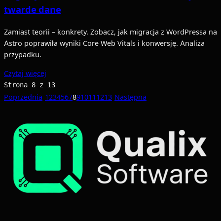
twarde dane
Zamiast teorii – konkrety. Zobacz, jak migracja z WordPressa na
Astro poprawiła wyniki Core Web Vitals i konwersję. Analiza
przypadku.
Czytaj więcej
Strona 8 z 13
Poprzednia
1
2
3
4
5
6
7
8
9
10
11
12
13
Następna