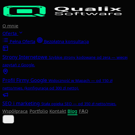
Przejdź do głównej treści
O mnie
Oferta
Pełna Oferta
Bezpłatna konsultacja
Strony Internetowe
Szybkie strony kodowane od zera — więcej
zapytań z Google.
Profil Firmy Google
Widoczność w Mapach — od 150 zł
netto/mies. (konfiguracja od 300 zł netto).
SEO i marketing
Stała opieka SEO — od 350 zł netto/mies.
Współpraca
Portfolio
Kontakt
Blog
FAQ